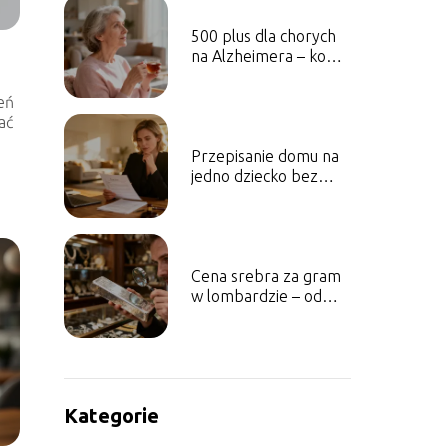
500 plus dla chorych
na Alzheimera – komu
przysługuje?
eń
ać
Przepisanie domu na
jedno dziecko bez
zgody drugiego – czy
to możliwe?
Cena srebra za gram
w lombardzie – od
czego zależy?
Kategorie