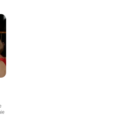
e
nie