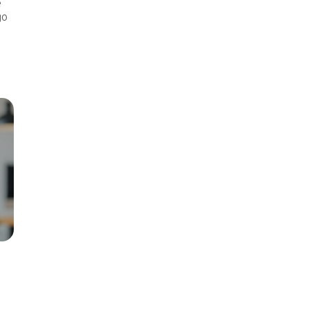
e
go
.