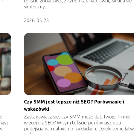
tekście zobaczysz, z czego tak naprawdę składa się
skuteczny...
2026-03-25
Czy SMM jest lepsze niż SEO? Porównanie i
wskazówki
le
Zastanawiasz się, czy SMM może dać Twojej firmie
nasz
więcej niż SEO? W tym tekście porównasz oba
ów
podejścia na realnych przykładach. Dzięki temu łatw