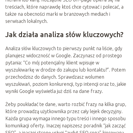
treściach, które naprawdę ktoś chce cytować i polecać, a
także na obecności marki w branżowych mediach i
serwisach lokalnych.
Jak działa analiza słów kluczowych?
Analiza słów kluczowych to pierwszy punkt na liście, gdy
planujesz widoczność w Google. Zaczynasz od prostego
pytania: “Co mój potencjalny klient wpisuje w
wyszukiwarkę w drodze do zakupu lub kontaktu?”. Potem
przechodzisz do danych. Sprawdzasz wolumen
wyszukiwań, poziom konkurencji, typ intencji oraz to, jakie
wyniki Google wyświetla już dziś na dane frazy.
Żeby poukładać te dane, warto rozbić frazy na kilka grup,
które prowadzą użytkownika przez cały lejek decyzyjny.
Każda grupa wymaga innego typu treści i innego sposobu
komunikacji oferty. Inaczej napiszesz poradnik “jak zacząć
SEO”, a inaczej stronę usługi “audyt SEO cena” kierowaną