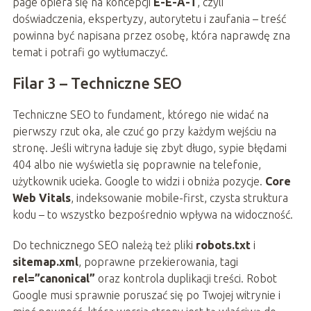
page opiera się na koncepcji
E-E-A-T
, czyli
doświadczenia, ekspertyzy, autorytetu i zaufania – treść
powinna być napisana przez osobę, która naprawdę zna
temat i potrafi go wytłumaczyć.
Filar 3 – Techniczne SEO
Techniczne SEO to fundament, którego nie widać na
pierwszy rzut oka, ale czuć go przy każdym wejściu na
stronę. Jeśli witryna ładuje się zbyt długo, sypie błędami
404 albo nie wyświetla się poprawnie na telefonie,
użytkownik ucieka. Google to widzi i obniża pozycje.
Core
Web Vitals
, indeksowanie mobile-first, czysta struktura
kodu – to wszystko bezpośrednio wpływa na widoczność.
Do technicznego SEO należą też pliki
robots.txt
i
sitemap.xml
, poprawne przekierowania, tagi
rel=”canonical”
oraz kontrola duplikacji treści. Robot
Google musi sprawnie poruszać się po Twojej witrynie i