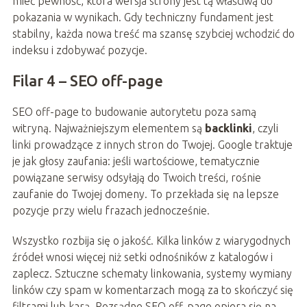
mieć pewność, która wersja strony jest tą właściwą do
pokazania w wynikach. Gdy techniczny fundament jest
stabilny, każda nowa treść ma szansę szybciej wchodzić do
indeksu i zdobywać pozycje.
Filar 4 – SEO off-page
SEO off-page to budowanie autorytetu poza samą
witryną. Najważniejszym elementem są
backlinki
, czyli
linki prowadzące z innych stron do Twojej. Google traktuje
je jak głosy zaufania: jeśli wartościowe, tematycznie
powiązane serwisy odsyłają do Twoich treści, rośnie
zaufanie do Twojej domeny. To przekłada się na lepsze
pozycje przy wielu frazach jednocześnie.
Wszystko rozbija się o jakość. Kilka linków z wiarygodnych
źródeł wnosi więcej niż setki odnośników z katalogów i
zaplecz. Sztuczne schematy linkowania, systemy wymiany
linków czy spam w komentarzach mogą za to skończyć się
filtrami lub karą. Rozsądne SEO off-page opiera się na