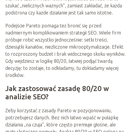
szukać „nielicznych ważnych”, zamiast zakładać, że każda
podstrona czy każde działanie jest tak samo istotne.
Podejście Pareto pomaga też bronić się przed
nadmiernym komplikowaniem strategii SEO. Wiele firm
próbuje robić wszystko jednocześnie: setki treści,
dziesiątki kanałów, niezliczone mikrooptymalizacje. Efekt
to rozproszony budżet i brak widocznego skoku wyników.
Gdy wejdziesz w logikę 80/20, łatwiej podjąć twardą
decyzję: to zostaje, to odkładamy, tu dokładamy więcej
środków.
Jak zastosować zasadę 80/20 w
analizie SEO?
Żeby korzystać z zasady Pareto w pozycjonowaniu,
potrzebujesz danych. Bez nich łatwo wpaść w pułapkę
działania „na czuja”, które często premiuje głośne, ale
mało skuteczne pomysły. Analiza 80/20 w SEO polega na