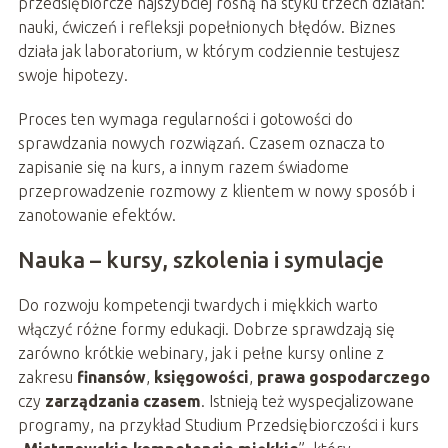
przedsiębiorcze najszybciej rosną na styku trzech działań:
nauki, ćwiczeń i refleksji popełnionych błędów. Biznes
działa jak laboratorium, w którym codziennie testujesz
swoje hipotezy.
Proces ten wymaga regularności i gotowości do
sprawdzania nowych rozwiązań. Czasem oznacza to
zapisanie się na kurs, a innym razem świadome
przeprowadzenie rozmowy z klientem w nowy sposób i
zanotowanie efektów.
Nauka – kursy, szkolenia i symulacje
Do rozwoju kompetencji twardych i miękkich warto
włączyć różne formy edukacji. Dobrze sprawdzają się
zarówno krótkie webinary, jak i pełne kursy online z
zakresu
finansów
,
księgowości
,
prawa gospodarczego
czy
zarządzania czasem
. Istnieją też wyspecjalizowane
programy, na przykład Studium Przedsiębiorczości i kurs