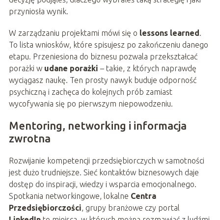
przyniosła wynik.
W zarządzaniu projektami mówi się o
lessons learned
.
To lista wniosków, które spisujesz po zakończeniu danego
etapu. Przeniesiona do biznesu pozwala przekształcać
porażki w
udane porażki
– takie, z których naprawdę
wyciągasz naukę. Ten prosty nawyk buduje odporność
psychiczną i zachęca do kolejnych prób zamiast
wycofywania się po pierwszym niepowodzeniu.
Mentoring, networking i informacja
zwrotna
Rozwijanie kompetencji przedsiębiorczych w samotności
jest dużo trudniejsze. Sieć kontaktów biznesowych daje
dostęp do inspiracji, wiedzy i wsparcia emocjonalnego.
Spotkania networkingowe, lokalne
Centra
Przedsiębiorczości
, grupy branżowe czy portal
LinkedIn
to miejsca, w których można rozmawiać z ludźmi