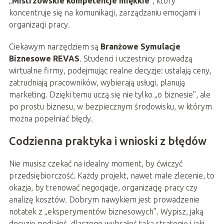
„
Mistrzowskie kompetencje miękkie
”, który
koncentruje się na komunikacji, zarządzaniu emocjami i
organizacji pracy.
Ciekawym narzędziem są
Branżowe Symulacje
Biznesowe REVAS
. Studenci i uczestnicy prowadzą
wirtualne firmy, podejmując realne decyzje: ustalają ceny,
zatrudniają pracowników, wybierają usługi, planują
marketing. Dzięki temu uczą się nie tylko „o biznesie”, ale
po prostu biznesu, w bezpiecznym środowisku, w którym
można popełniać błędy.
Codzienna praktyka i wnioski z błędów
Nie musisz czekać na idealny moment, by ćwiczyć
przedsiębiorczość. Każdy projekt, nawet małe zlecenie, to
okazja, by trenować negocjacje, organizację pracy czy
analizę kosztów. Dobrym nawykiem jest prowadzenie
notatek z „eksperymentów biznesowych”. Wypisz, jaką
decyzję podjąłeś, dlaczego wybrałeś taką strategię i jaki