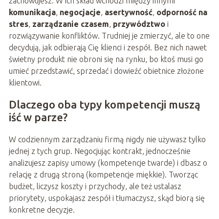
zachowujesz. W ich skład wchodzi między innymi
komunikacja
,
negocjacje
,
asertywność
,
odporność na
stres
,
zarządzanie czasem
,
przywództwo
i
rozwiązywanie konfliktów. Trudniej je zmierzyć, ale to one
decydują, jak odbierają Cię klienci i zespół. Bez nich nawet
świetny produkt nie obroni się na rynku, bo ktoś musi go
umieć przedstawić, sprzedać i dowieźć obietnice złożone
klientowi.
Dlaczego oba typy kompetencji muszą
iść w parze?
W codziennym zarządzaniu firmą nigdy nie używasz tylko
jednej z tych grup. Negocjując kontrakt, jednocześnie
analizujesz zapisy umowy (kompetencje twarde) i dbasz o
relację z drugą stroną (kompetencje miękkie). Tworząc
budżet, liczysz koszty i przychody, ale też ustalasz
priorytety, uspokajasz zespół i tłumaczysz, skąd biorą się
konkretne decyzje.