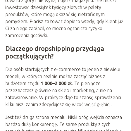
towaru z góry i nie wynajmujesz magazynu. Nie musisz
inwestować dziesiątek tysięcy złotych w palety
produktów, które mogą okazać się nietrafionym
pomysłem. Płacisz za towar dopiero wtedy, gdy klient już
Ci za niego zapłacił, co mocno ogranicza ryzyko
zamrożenia gotówki.
Dlaczego dropshipping przyciąga
początkujących?
Dla osób startujących z e-commerce to jeden z niewielu
modeli, w których realnie można zacząć biznes z
budżetem rzędu
1 000–2 000 zł
. Te pieniądze
przeznaczasz głównie na sklep i marketing, a nie na
zatowarowanie. W praktyce daje to szansę sprawdzenia
kilku nisz, zanim zdecydujesz się w coś wejść głębiej.
Jest też druga strona medalu. Niski próg wejścia oznacza
bardzo dużą konkurencję. Te same produkty z tych