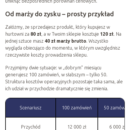
uniknąć bezpośrednich porównań cenowych.
Od marży do zysku – prosty przykład
Załóżmy, że sprzedajesz produkt, który kupujesz w
hurtowni za
80 zł
, a w Twoim sklepie kosztuje
120 zł
. Na
jednej sztuce masz
40 zł marży brutto
. Wszystko
wygląda obiecująco do momentu, w którym uwzględnisz
rzeczywiste koszty prowadzenia sklepu.
Przyjmijmy dwie sytuacje: w „dobrym” miesiącu
generujesz 100 zamówień, w słabszym – tylko 50.
Struktura kosztów operacyjnych pozostaje taka sama, ale
ich udział w przychodzie dramatycznie się zmienia.
Scenariusz
100 zamówień
50 zamówie
Przychód
12 000 zł
6 000 zł