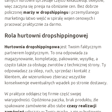
samych hurtowni sprzedaje często kilkadziesiąt sklepów,
więc zaczyna się presja na obniżanie cen. Bez dobrze
policzonej
marży w dropshippingu
i przemyślanego
marketingu łatwo wejść w spiralę wojen cenowych i
pracować praktycznie za darmo.
Rola hurtowni dropshippingowej
Hurtownia dropshippingowa
jest Twoim faktycznym
partnerem logistycznym. To ona odpowiada za
magazynowanie, kompletację, pakowanie, wysyłkę, a
często także za obsługę zwrotów z technicznej strony. Ty
odpowiadasz za sklep, ruch, sprzedaż i kontakt z
klientem, ale wizerunkowo zbierasz wszystkie
konsekwencje ewentualnych wpadek po stronie dostawcy.
W praktyce oddajesz tej firmie część swojej
wiarygodności. Opóźniona paczka, brak produktu, źle
spakowane zamówienie albo słabe
czasy realizacji
zamówień
uderzają w Twoją markę, a nie w hurtownię.