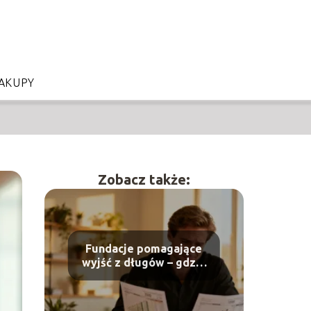
AKUPY
Zobacz także:
Fundacje pomagające
wyjść z długów – gdzie
szukać wsparcia?