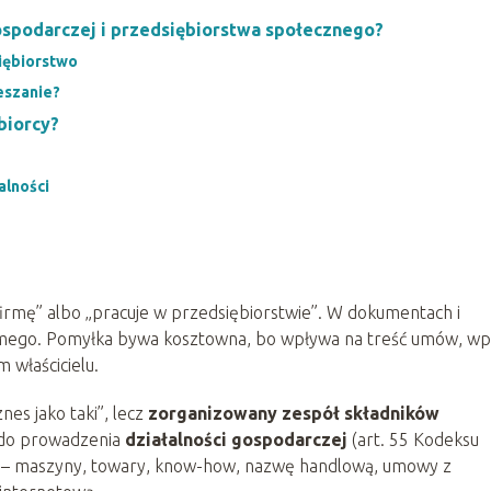
gospodarczej i przedsiębiorstwa społecznego?
siębiorstwo
eszanie?
biorcy?
alności
irmę” albo „pracuje w przedsiębiorstwie”. W dokumentach i
samego. Pomyłka bywa kosztowna, bo wpływa na treść umów, wp
 właścicielu.
znes jako taki”, lecz
zorganizowany zespół składników
do prowadzenia
działalności gospodarczej
(art. 55 Kodeksu
y” – maszyny, towary, know-how, nazwę handlową, umowy z