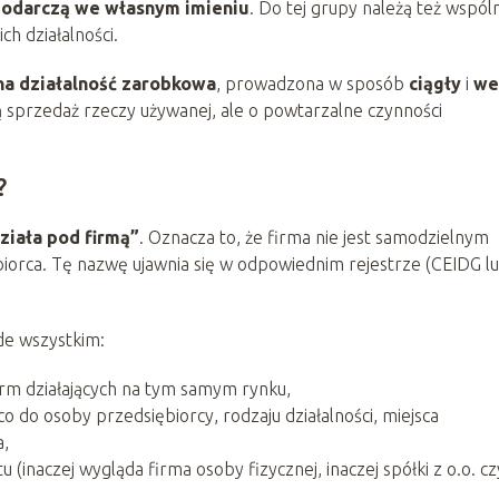
podarczą we własnym imieniu
. Do tej grupy należą też wspóln
h działalności.
a działalność zarobkowa
, prowadzona w sposób
ciągły
i
we
ą sprzedaż rzeczy używanej, ale o powtarzalne czynności
?
ziała pod firmą”
. Oznacza to, że firma nie jest samodzielnym
biorca. Tę nazwę ujawnia się w odpowiednim rejestrze (CEIDG l
de wszystkim:
irm działających na tym samym rynku,
co do osoby przedsiębiorcy, rodzaju działalności, miejsca
a,
inaczej wygląda firma osoby fizycznej, inaczej spółki z o.o. cz