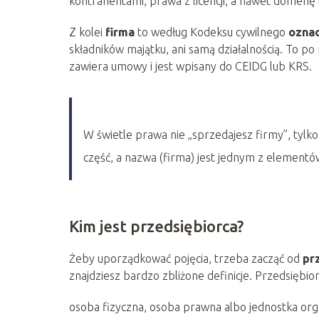
kontrahentami, prawa z licencji, a nawet domenę
Z kolei
firma
to według Kodeksu cywilnego
oznac
składników majątku, ani samą działalnością. To p
zawiera umowy i jest wpisany do CEIDG lub KRS.
W świetle prawa nie „sprzedajesz firmy”, tylk
część, a nazwa (firma) jest jednym z elementó
Kim jest przedsiębiorca?
Żeby uporządkować pojęcia, trzeba zacząć od
pr
znajdziesz bardzo zbliżone definicje. Przedsiębior
osoba fizyczna, osoba prawna albo jednostka org