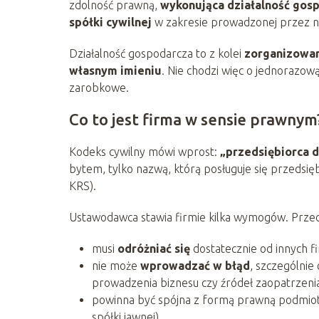
zdolność prawną,
wykonująca działalność gos
spółki cywilnej
w zakresie prowadzonej przez nic
Działalność gospodarcza to z kolei
zorganizowan
własnym imieniu
. Nie chodzi więc o jednorazow
zarobkowe.
Co to jest firma w sensie prawnym
Kodeks cywilny mówi wprost:
„przedsiębiorca d
bytem, tylko nazwą, którą posługuje się przedsię
KRS).
Ustawodawca stawia firmie kilka wymogów. Prze
musi
odróżniać się
dostatecznie od innych f
nie może
wprowadzać w błąd
, szczególnie 
prowadzenia biznesu czy źródeł zaopatrzeni
powinna być spójna z formą prawną podmiotu (
spółki jawnej).