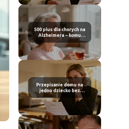
500 plus dla chorych na
Alzheimera – komu
przysługuje?
Przepisanie domu na
jedno dziecko bez
zgody drugiego – czy
to możliwe?