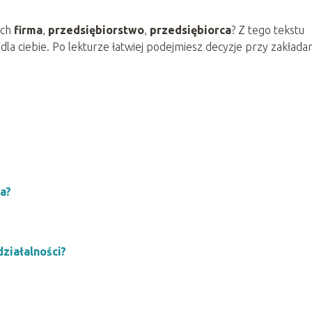
ach
firma
,
przedsiębiorstwo
,
przedsiębiorca
? Z tego tekstu
a dla ciebie. Po lekturze łatwiej podejmiesz decyzje przy zakłada
a?
ziałalności?