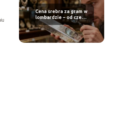
Cena srebra za gram w
lombardzie – od czego
niu
zależy?