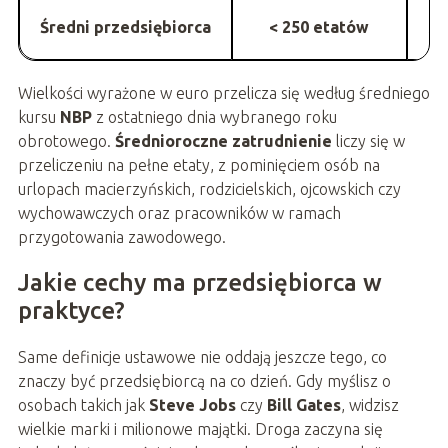
Średni przedsiębiorca
< 250 etatów
50
Wielkości wyrażone w euro przelicza się według średniego
kursu
NBP
z ostatniego dnia wybranego roku
obrotowego.
Średnioroczne zatrudnienie
liczy się w
przeliczeniu na pełne etaty, z pominięciem osób na
urlopach macierzyńskich, rodzicielskich, ojcowskich czy
wychowawczych oraz pracowników w ramach
przygotowania zawodowego.
Jakie cechy ma przedsiębiorca w
praktyce?
Same definicje ustawowe nie oddają jeszcze tego, co
znaczy być przedsiębiorcą na co dzień. Gdy myślisz o
osobach takich jak
Steve Jobs
czy
Bill Gates
, widzisz
wielkie marki i milionowe majątki. Droga zaczyna się