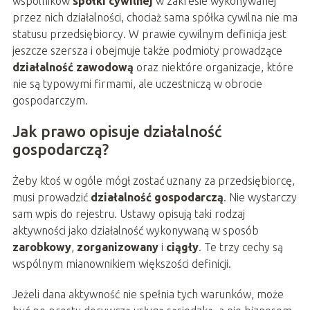
wspólników
spółki cywilnej
w zakresie wykonywanej
przez nich działalności, chociaż sama spółka cywilna nie ma
statusu przedsiębiorcy. W prawie cywilnym definicja jest
jeszcze szersza i obejmuje także podmioty prowadzące
działalność zawodową
oraz niektóre organizacje, które
nie są typowymi firmami, ale uczestniczą w obrocie
gospodarczym.
Jak prawo opisuje działalność
gospodarczą?
Żeby ktoś w ogóle mógł zostać uznany za przedsiębiorcę,
musi prowadzić
działalność gospodarczą
. Nie wystarczy
sam wpis do rejestru. Ustawy opisują taki rodzaj
aktywności jako działalność wykonywaną w sposób
zarobkowy
,
zorganizowany
i
ciągły
. Te trzy cechy są
wspólnym mianownikiem większości definicji.
Jeżeli dana aktywność nie spełnia tych warunków, może