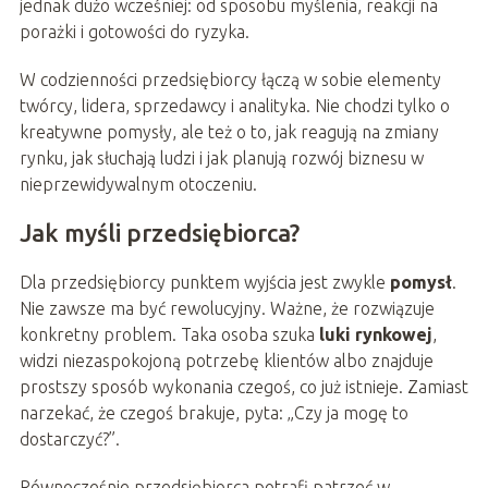
jednak dużo wcześniej: od sposobu myślenia, reakcji na
porażki i gotowości do ryzyka.
W codzienności przedsiębiorcy łączą w sobie elementy
twórcy, lidera, sprzedawcy i analityka. Nie chodzi tylko o
kreatywne pomysły, ale też o to, jak reagują na zmiany
rynku, jak słuchają ludzi i jak planują rozwój biznesu w
nieprzewidywalnym otoczeniu.
Jak myśli przedsiębiorca?
Dla przedsiębiorcy punktem wyjścia jest zwykle
pomysł
.
Nie zawsze ma być rewolucyjny. Ważne, że rozwiązuje
konkretny problem. Taka osoba szuka
luki rynkowej
,
widzi niezaspokojoną potrzebę klientów albo znajduje
prostszy sposób wykonania czegoś, co już istnieje. Zamiast
narzekać, że czegoś brakuje, pyta: „Czy ja mogę to
dostarczyć?”.
Równocześnie przedsiębiorca potrafi patrzeć w