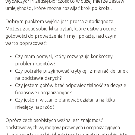
wyćwiczyć? Przedsiębiorczość to w dużej mierze zestaw
umiejętności, które można rozwijać krok po kroku.
Dobrym punktem wyjścia jest prosta autodiagnoza.
Możesz zadać sobie kilka pytań, które ułatwią ocenę
gotowości do prowadzenia firmy i pokażą, nad czym
warto popracować:
Czy mam pomysł, który rozwiązuje konkretny
problem klientów?
Czy potrafię przyjmować krytykę i zmieniać kierunek
na podstawie danych?
Czy jestem gotów brać odpowiedzialność za decyzje
finansowe i organizacyjne?
Czy jestem w stanie planować działania na kilka
miesięcy naprzód?
Oprócz cech osobistych ważna jest znajomość
podstawowych wymogów prawnych i organizacyjnych.
Przed rejestracją działalności warto zanotować sobie listę