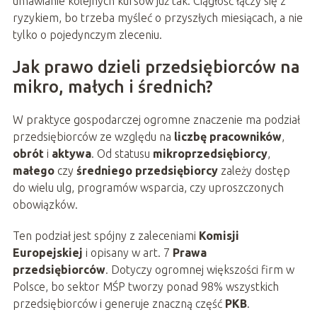
umawianie kolejnych kursów już tak. Ciągłość łączy się z
ryzykiem, bo trzeba myśleć o przyszłych miesiącach, a nie
tylko o pojedynczym zleceniu.
Jak prawo dzieli przedsiębiorców na
mikro, małych i średnich?
W praktyce gospodarczej ogromne znaczenie ma podział
przedsiębiorców ze względu na
liczbę pracowników
,
obrót
i
aktywa
. Od statusu
mikroprzedsiębiorcy
,
małego
czy
średniego przedsiębiorcy
zależy dostęp
do wielu ulg, programów wsparcia, czy uproszczonych
obowiązków.
Ten podział jest spójny z zaleceniami
Komisji
Europejskiej
i opisany w art. 7
Prawa
przedsiębiorców
. Dotyczy ogromnej większości firm w
Polsce, bo sektor MŚP tworzy ponad 98% wszystkich
przedsiębiorców i generuje znaczną część
PKB
.