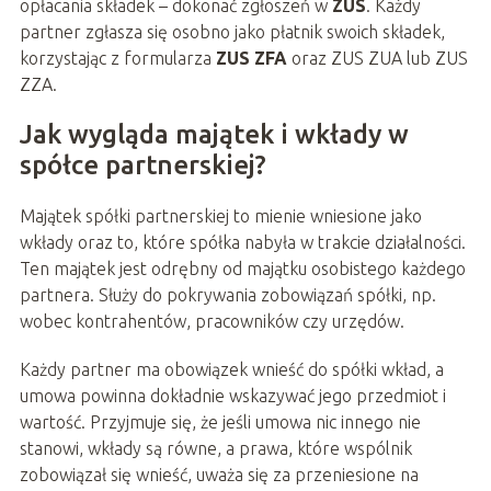
opłacania składek – dokonać zgłoszeń w
ZUS
. Każdy
partner zgłasza się osobno jako płatnik swoich składek,
korzystając z formularza
ZUS ZFA
oraz ZUS ZUA lub ZUS
ZZA.
Jak wygląda majątek i wkłady w
spółce partnerskiej?
Majątek spółki partnerskiej to mienie wniesione jako
wkłady oraz to, które spółka nabyła w trakcie działalności.
Ten majątek jest odrębny od majątku osobistego każdego
partnera. Służy do pokrywania zobowiązań spółki, np.
wobec kontrahentów, pracowników czy urzędów.
Każdy partner ma obowiązek wnieść do spółki wkład, a
umowa powinna dokładnie wskazywać jego przedmiot i
wartość. Przyjmuje się, że jeśli umowa nic innego nie
stanowi, wkłady są równe, a prawa, które wspólnik
zobowiązał się wnieść, uważa się za przeniesione na