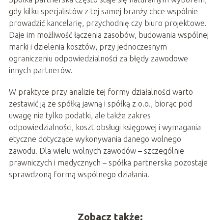
gdy kilku specjalistów z tej samej branży chce wspólnie
prowadzić kancelarię, przychodnię czy biuro projektowe.
Daje im możliwość łączenia zasobów, budowania wspólnej
marki i dzielenia kosztów, przy jednoczesnym
ograniczeniu odpowiedzialności za błędy zawodowe
innych partnerów.
W praktyce przy analizie tej formy działalności warto
zestawić ją ze spółką jawną i spółką z o.o., biorąc pod
uwagę nie tylko podatki, ale także zakres
odpowiedzialności, koszt obsługi księgowej i wymagania
etyczne dotyczące wykonywania danego wolnego
zawodu. Dla wielu wolnych zawodów – szczególnie
prawniczych i medycznych – spółka partnerska pozostaje
sprawdzoną formą wspólnego działania.
Zobacz także: