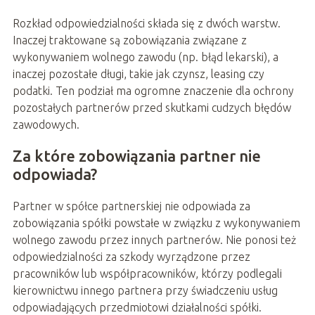
Rozkład odpowiedzialności składa się z dwóch warstw.
Inaczej traktowane są zobowiązania związane z
wykonywaniem wolnego zawodu (np. błąd lekarski), a
inaczej pozostałe długi, takie jak czynsz, leasing czy
podatki. Ten podział ma ogromne znaczenie dla ochrony
pozostałych partnerów przed skutkami cudzych błędów
zawodowych.
Za które zobowiązania partner nie
odpowiada?
Partner w spółce partnerskiej nie odpowiada za
zobowiązania spółki powstałe w związku z wykonywaniem
wolnego zawodu przez innych partnerów. Nie ponosi też
odpowiedzialności za szkody wyrządzone przez
pracowników lub współpracowników, którzy podlegali
kierownictwu innego partnera przy świadczeniu usług
odpowiadających przedmiotowi działalności spółki.