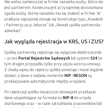
Nie wolno zamieszczać w firmie nazwiska osoby, która nie
jest partnerem. Konieczna jest przynajmniej dorozumiana
zgoda osoby, której nazwisko ma się znaleźć w firmie. W
praktyce najczęściej stosuje się konstrukcje typu „Kowalski
i Partnerzy sp.p. lekarze” lub „Nowak spółka partnerska
adwokaci”.
Jak wygląda rejestracja w KRS, US i ZUS?
Spółkę partnerską rejestruje się wyłącznie elektronicznie
– przez
Portal Rejestrów Sądowych
lub system
S24
(w
tym drugim przypadku tylko przy użyciu wzorca umowy).
Z chwilą wpisu do rejestru spółka powstaje i może legalnie
działać, a dane o nadaniu numerów
NIP
i
REGON
są
przekazywane automatycznie między urzędami.
Po rejestracji spółka ma jeszcze obowiązek przekazać
dane uzupełniające na formularzu
NIP-8
do urzędu
skarbowego oraz – w razie zatrudniania pracowników lub