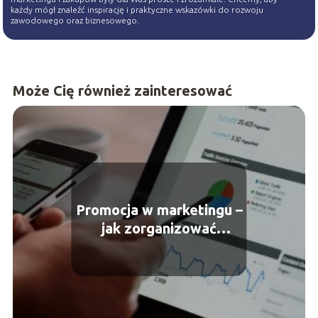
każdy mógł znaleźć inspirację i praktyczne wskazówki do rozwoju
zawodowego oraz biznesowego.
Może Cię również zainteresować
Promocja w marketingu –
jak zorganizować
działania promocyjne?