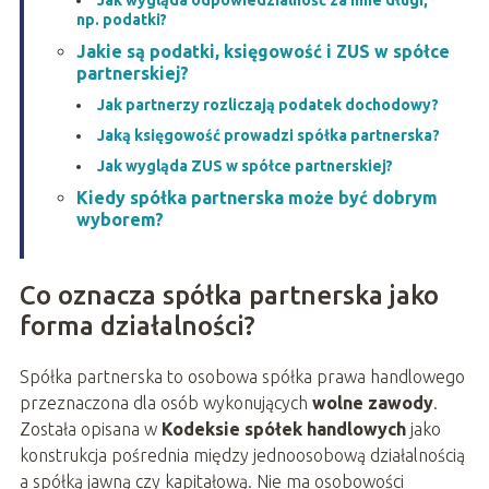
np. podatki?
Jakie są podatki, księgowość i ZUS w spółce
partnerskiej?
Jak partnerzy rozliczają podatek dochodowy?
Jaką księgowość prowadzi spółka partnerska?
Jak wygląda ZUS w spółce partnerskiej?
Kiedy spółka partnerska może być dobrym
wyborem?
Co oznacza spółka partnerska jako
forma działalności?
Spółka partnerska to osobowa spółka prawa handlowego
przeznaczona dla osób wykonujących
wolne zawody
.
Została opisana w
Kodeksie spółek handlowych
jako
konstrukcja pośrednia między jednoosobową działalnością
a spółką jawną czy kapitałową. Nie ma osobowości