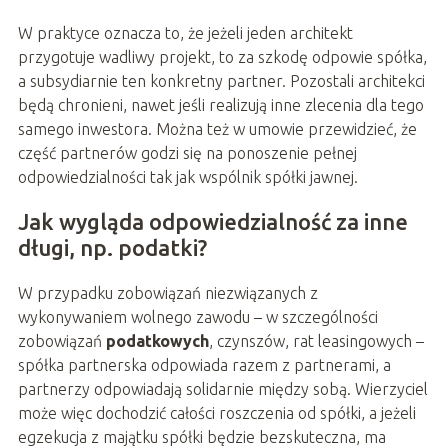
W praktyce oznacza to, że jeżeli jeden architekt
przygotuje wadliwy projekt, to za szkodę odpowie spółka,
a subsydiarnie ten konkretny partner. Pozostali architekci
będą chronieni, nawet jeśli realizują inne zlecenia dla tego
samego inwestora. Można też w umowie przewidzieć, że
część partnerów godzi się na ponoszenie pełnej
odpowiedzialności tak jak wspólnik spółki jawnej.
Jak wygląda odpowiedzialność za inne
długi, np. podatki?
W przypadku zobowiązań niezwiązanych z
wykonywaniem wolnego zawodu – w szczególności
zobowiązań
podatkowych
, czynszów, rat leasingowych –
spółka partnerska odpowiada razem z partnerami, a
partnerzy odpowiadają solidarnie między sobą. Wierzyciel
może więc dochodzić całości roszczenia od spółki, a jeżeli
egzekucja z majątku spółki będzie bezskuteczna, ma