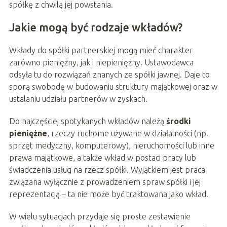
spółkę z chwilą jej powstania.
Jakie mogą być rodzaje wkładów?
Wkłady do spółki partnerskiej mogą mieć charakter
zarówno pieniężny, jak i niepieniężny. Ustawodawca
odsyła tu do rozwiązań znanych ze spółki jawnej. Daje to
sporą swobodę w budowaniu struktury majątkowej oraz w
ustalaniu udziału partnerów w zyskach.
Do najczęściej spotykanych wkładów należą
środki
pieniężne
, rzeczy ruchome używane w działalności (np.
sprzęt medyczny, komputerowy), nieruchomości lub inne
prawa majątkowe, a także wkład w postaci pracy lub
świadczenia usług na rzecz spółki. Wyjątkiem jest praca
związana wyłącznie z prowadzeniem spraw spółki i jej
reprezentacją – ta nie może być traktowana jako wkład.
W wielu sytuacjach przydaje się proste zestawienie