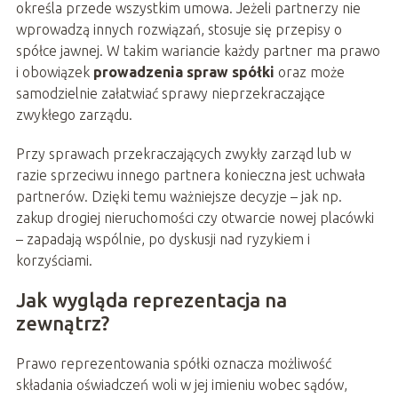
określa przede wszystkim umowa. Jeżeli partnerzy nie
wprowadzą innych rozwiązań, stosuje się przepisy o
spółce jawnej. W takim wariancie każdy partner ma prawo
i obowiązek
prowadzenia spraw spółki
oraz może
samodzielnie załatwiać sprawy nieprzekraczające
zwykłego zarządu.
Przy sprawach przekraczających zwykły zarząd lub w
razie sprzeciwu innego partnera konieczna jest uchwała
partnerów. Dzięki temu ważniejsze decyzje – jak np.
zakup drogiej nieruchomości czy otwarcie nowej placówki
– zapadają wspólnie, po dyskusji nad ryzykiem i
korzyściami.
Jak wygląda reprezentacja na
zewnątrz?
Prawo reprezentowania spółki oznacza możliwość
składania oświadczeń woli w jej imieniu wobec sądów,