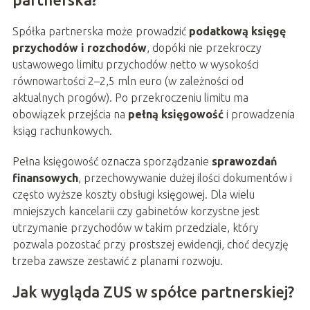
Spółka partnerska może prowadzić
podatkową księgę
przychodów i rozchodów
, dopóki nie przekroczy
ustawowego limitu przychodów netto w wysokości
równowartości 2–2,5 mln euro (w zależności od
aktualnych progów). Po przekroczeniu limitu ma
obowiązek przejścia na
pełną księgowość
i prowadzenia
ksiąg rachunkowych.
Pełna księgowość oznacza sporządzanie
sprawozdań
finansowych
, przechowywanie dużej ilości dokumentów i
często wyższe koszty obsługi księgowej. Dla wielu
mniejszych kancelarii czy gabinetów korzystne jest
utrzymanie przychodów w takim przedziale, który
pozwala pozostać przy prostszej ewidencji, choć decyzję
trzeba zawsze zestawić z planami rozwoju.
Jak wygląda ZUS w spółce partnerskiej?